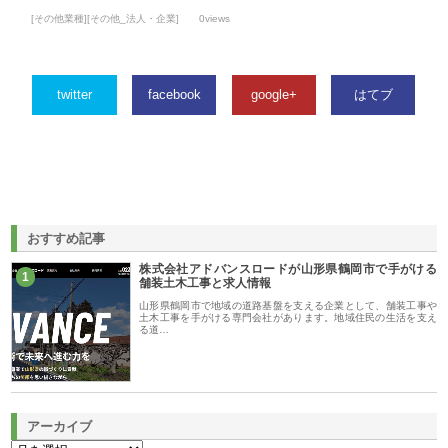
[その他業種][その他_法人・企業]
0views
twitter
facebook
google+
はてブ
おすすめ記事
株式会社アドバンスロードが山形県鶴岡市で手がける
1
舗装土木工事と求人情報
山形県鶴岡市で地域の道路基盤を支える企業として、舗装工事や
土木工事を手がける専門会社があります。地域住民の生活を支え
る道…
アーカイブ