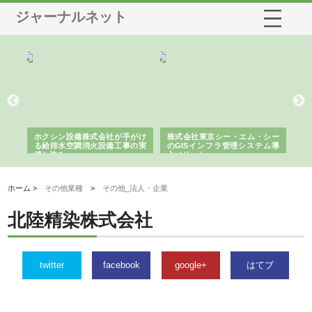
ジャーナルネット
る舗
ホクシン設備株式会社が手がけ
株式会社東京シー・エム・シー
株
る給排水空調消火設備工事の実
のGISインフラ管理システム導
か
績と強み
入メリット
由
ホーム >
その他業種
>
その他_法人・企業
北陸精染株式会社
twitter
facebook
google+
はてブ