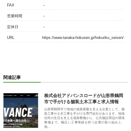
FAX
－
営業時間
－
定休日
－
URL
https://www.tanaka-hokusen.jp/hokuriku_seisen/
関連記事
株式会社アドバンスロードが山形県鶴岡
市で手がける舗装土木工事と求人情報
山形県鶴岡市で地域の道路基盤を支える企業として、舗
装工事や土木工事を手がける専門会社があります。地域
住民の生活を支える道路整備から、公共施設周辺の環境
整備まで、幅広い工事実績を持つ企業の取り組みと、
地…