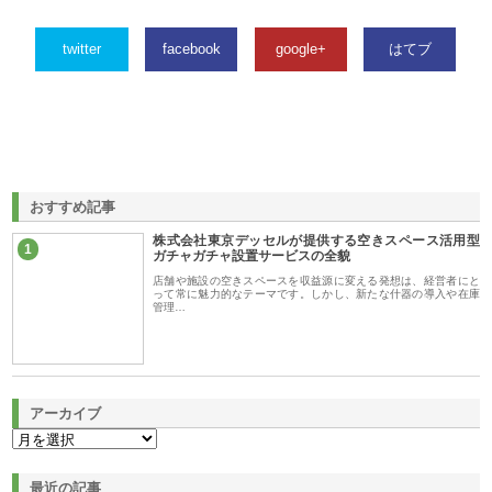
twitter
facebook
google+
はてブ
おすすめ記事
株式会社東京デッセルが提供する空きスペース活用型
1
ガチャガチャ設置サービスの全貌
店舗や施設の空きスペースを収益源に変える発想は、経営者にと
って常に魅力的なテーマです。しかし、新たな什器の導入や在庫
管理…
アーカイブ
最近の記事