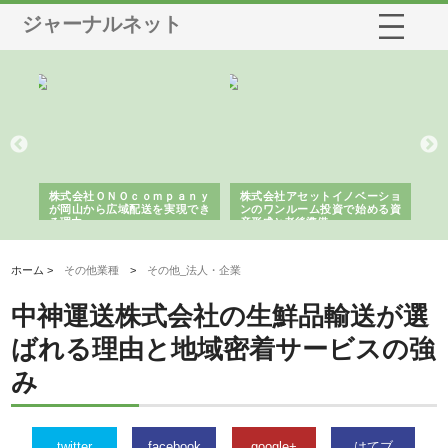
ジャーナルネット
う建
株式会社ＯＮＯｃｏｍｐａｎｙ
株式会社アセットイノベーショ
庭
性
が岡山から広域配送を実現でき
ンのワンルーム投資で始める資
と
る理由
産形成と老後準備
間
ホーム >
その他業種
>
その他_法人・企業
中神運送株式会社の生鮮品輸送が選
ばれる理由と地域密着サービスの強
み
twitter
facebook
google+
はてブ