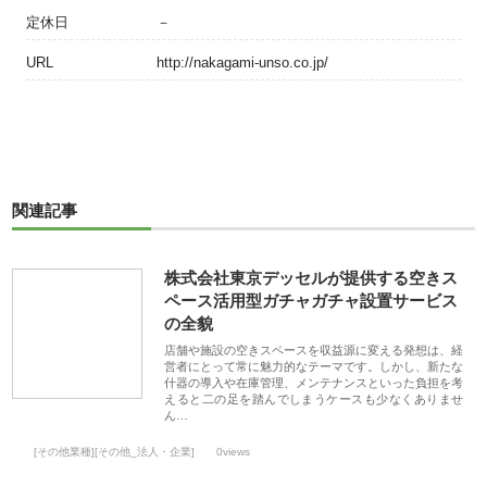
定休日
－
URL
http://nakagami-unso.co.jp/
関連記事
株式会社東京デッセルが提供する空きス
ペース活用型ガチャガチャ設置サービス
の全貌
店舗や施設の空きスペースを収益源に変える発想は、経
営者にとって常に魅力的なテーマです。しかし、新たな
什器の導入や在庫管理、メンテナンスといった負担を考
えると二の足を踏んでしまうケースも少なくありませ
ん…
[その他業種][その他_法人・企業]
0views