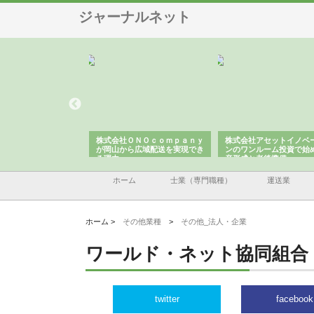
ジャーナルネット
翔栄が草津市で担う建
株式会社ＯＮＯｃｏｍｐａｎｙ
株式会社アセットイノベ
事の現場力と信頼性
が岡山から広域配送を実現でき
ンのワンルーム投資で始
る理由
産形成と老後準備
ホーム
士業（専門職種）
運送業
ホーム >
その他業種
>
その他_法人・企業
ワールド・ネット協同組合
twitter
facebook