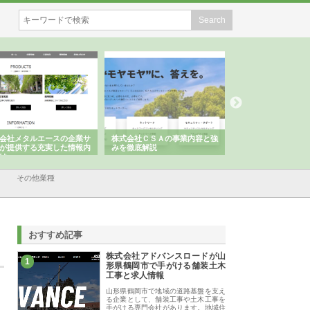
会社メタルエースの企業サ
株式会社ＣＳＡの事業内容と強
株式会社山形道路が
が提供する充実した情報内
みを徹底解説
装工事と土木技術の
は
その他業種
おすすめ記事
株式会社アドバンスロードが山
1
形県鶴岡市で手がける舗装土木
工事と求人情報
山形県鶴岡市で地域の道路基盤を支え
る企業として、舗装工事や土木工事を
手がける専門会社があります。地域住