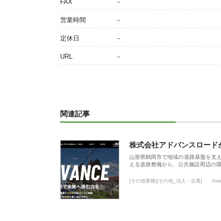
FAX
－
営業時間
－
定休日
－
URL
－
関連記事
株式会社アドバンスロード
山形県鶴岡市で地域の道路基盤を支
える道路整備から、公共施設周辺の
[その他業種][その他_法人・企業]
0vi