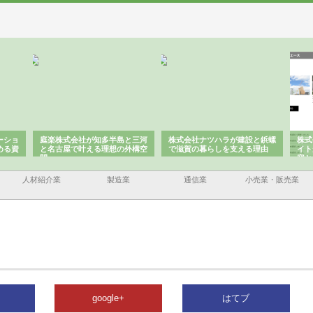
ーショ
庭楽株式会社が知多半島と三河
株式会社ナツハラが建設と鋲螺
株式
める資
と名古屋で叶える理想の外構空
で滋賀の暮らしを支える理由
イト
間
容と
人材紹介業
製造業
通信業
小売業・販売業
google+
はてブ