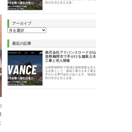
民の生活を支える道…
アーカイブ
最近の記事
株式会社アドバンスロードが山
形県鶴岡市で手がける舗装土木
工事と求人情報
山形県鶴岡市で地域の道路基盤を支え
る企業として、舗装工事や土木工事を
手がける専門会社があります。地域住
民の生活を支える道…
の
業
と