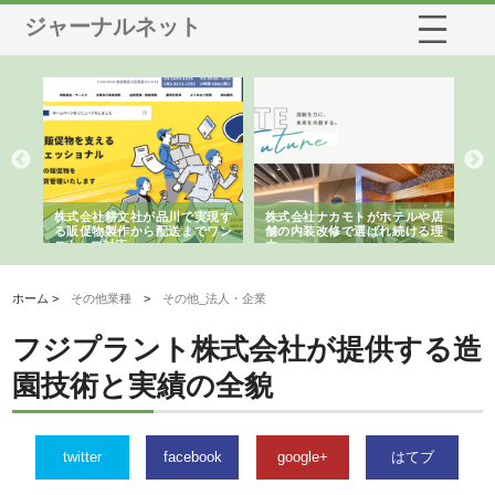
ジャーナルネット
ノー
株式会社耕文社が品川で実現す
株式会社ナカモトがホテルや店
株
の専
る販促物製作から配送までワン
舗の内装改修で選ばれ続ける理
れ
ストップ対応
由
強
ホーム >
その他業種
>
その他_法人・企業
フジプラント株式会社が提供する造
園技術と実績の全貌
twitter
facebook
google+
はてブ