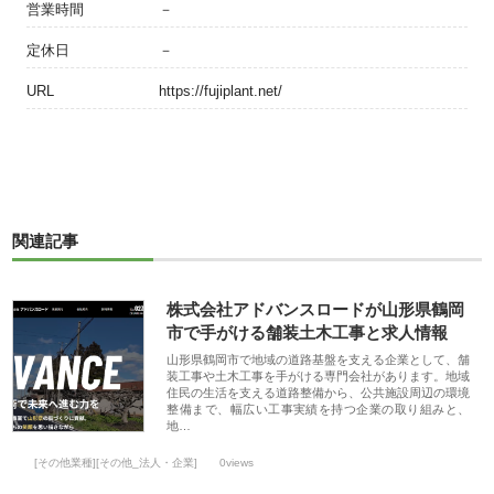
営業時間
－
定休日
－
URL
https://fujiplant.net/
関連記事
株式会社アドバンスロードが山形県鶴岡
市で手がける舗装土木工事と求人情報
山形県鶴岡市で地域の道路基盤を支える企業として、舗
装工事や土木工事を手がける専門会社があります。地域
住民の生活を支える道路整備から、公共施設周辺の環境
整備まで、幅広い工事実績を持つ企業の取り組みと、
地…
[その他業種][その他_法人・企業]
0views