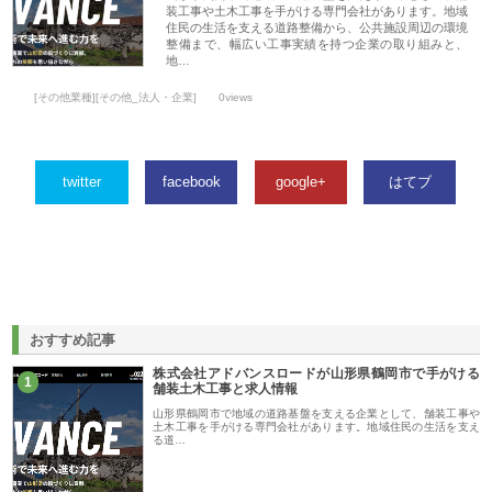
装工事や土木工事を手がける専門会社があります。地域
住民の生活を支える道路整備から、公共施設周辺の環境
整備まで、幅広い工事実績を持つ企業の取り組みと、
地…
[その他業種][その他_法人・企業]
0views
twitter
facebook
google+
はてブ
おすすめ記事
株式会社アドバンスロードが山形県鶴岡市で手がける
1
舗装土木工事と求人情報
山形県鶴岡市で地域の道路基盤を支える企業として、舗装工事や
土木工事を手がける専門会社があります。地域住民の生活を支え
る道…